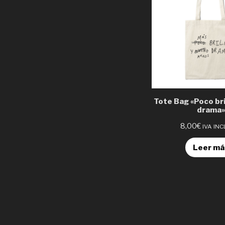
Tote Bag «Poco bri
drama»
8,00
€
IVA IN
Leer má