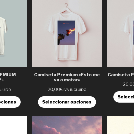
REMIUM
Camiseta Premium «Esto me
Camiseta P
E»
va a matar»
20,0
20,00
€
CLUIDO
IVA INCLUIDO
Selecc
pciones
Seleccionar opciones