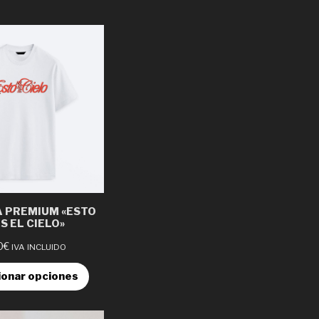
 PREMIUM «ESTO
S EL CIELO»
0
€
IVA INCLUIDO
ionar opciones