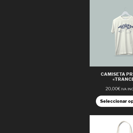
CAMISETA P
«TRANC
20,00
€
IVA IN
Seleccionar o