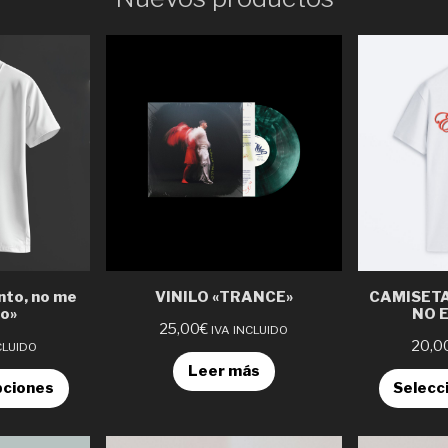
nto, no me
VINILO «TRANCE»
CAMISETA
to»
NO E
25,00
€
IVA INCLUIDO
20,0
CLUIDO
Leer más
pciones
Selecc