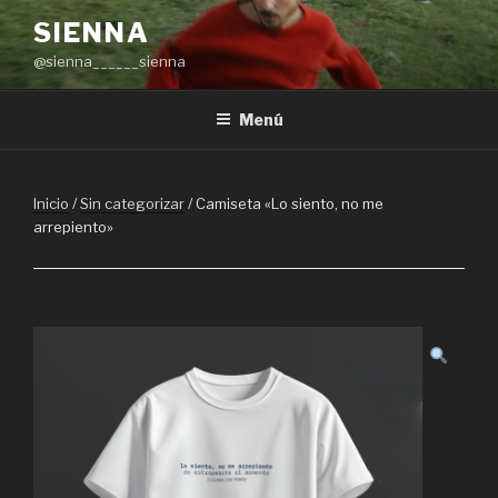
Saltar
SIENNA
al
@sienna______sienna
contenido
Menú
Inicio
/
Sin categorizar
/ Camiseta «Lo siento, no me
arrepiento»