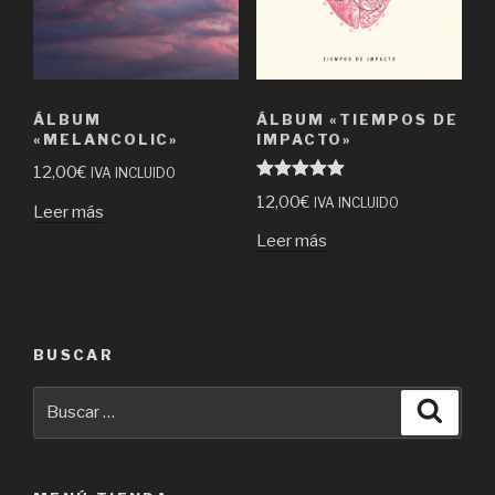
ÁLBUM
ÁLBUM «TIEMPOS DE
«MELANCOLIC»
IMPACTO»
12,00
€
IVA INCLUIDO
Valorado en
12,00
€
IVA INCLUIDO
5.00
de 5
Leer más
Leer más
BUSCAR
Buscar
Busca
por: