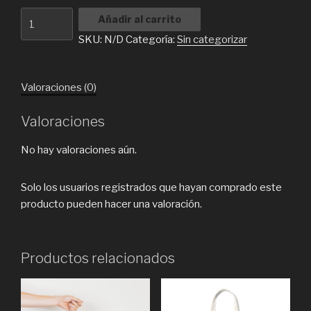
Camiseta
Añadir al carrito
"Lo
SKU:
N/D
Categoría:
Sin categorizar
siento,
no
me
Valoraciones (0)
arrepiento"
cantidad
Valoraciones
No hay valoraciones aún.
Solo los usuarios registrados que hayan comprado este
producto pueden hacer una valoración.
Productos relacionados