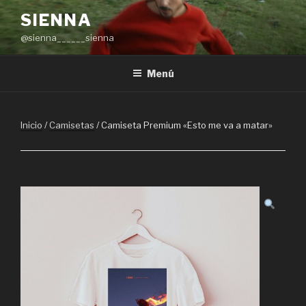
Saltar
SIENNA
al
@sienna______sienna
contenido
Menú
Inicio
/
Camisetas
/ Camiseta Premium «Esto me va a matar»