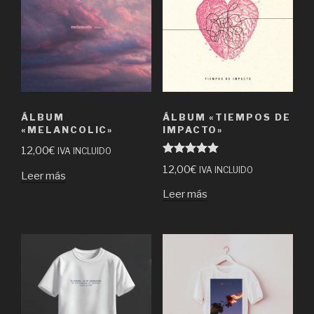
ÁLBUM
ÁLBUM «TIEMPOS DE
«MELANCOLIC»
IMPACTO»
12,00
€
IVA INCLUIDO
Valorado en
12,00
€
IVA INCLUIDO
5.00
de 5
Leer más
Leer más