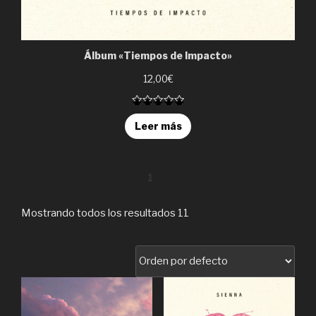
Álbum «Tiempos de Impacto»
12,00€
Rated 5 out
Leer más
of 5
Navegar
<
Página
1
Página
2
Página
>
Página
anterior
1
2
siguiente
a
otra
Mostrando todos los resultados 11
página