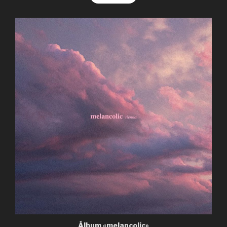
Álbum «melancolic»