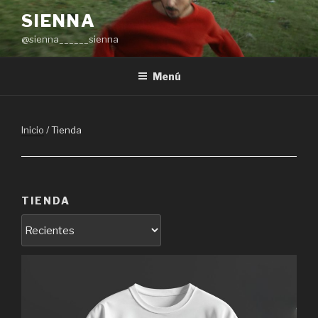
Saltar
SIENNA
al
@sienna______sienna
contenido
Menú
Inicio
/ Tienda
TIENDA
Ordenar
productos
por